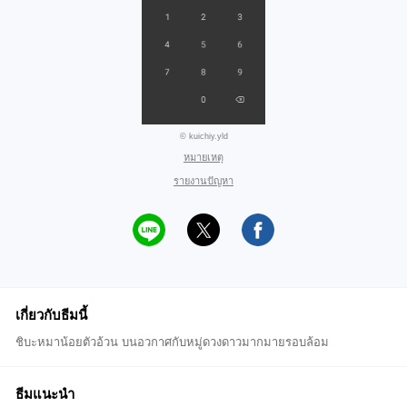
© kuichiy.yld
หมายเหตุ
รายงานปัญหา
เกี่ยวกับธีมนี้
ชิบะหมาน้อยตัวอ้วน บนอวกาศกับหมู่ดวงดาวมากมายรอบล้อม
ธีมแนะนำ