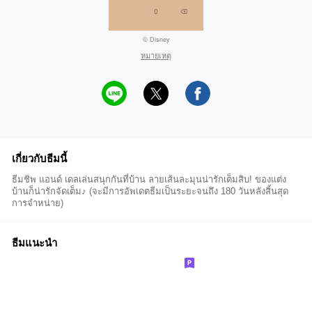
© Disney
หมายเหตุ
เกี่ยวกับธีมนี้
ธีมชิพ แอนด์ เดลเล่นสนุกกันที่บ้าน ลายเส้นละมุนน่ารักเต็มสิบ! ของแต่ง
บ้านก็น่ารักจัดเต็ม♪ (จะมีการอัพเดตธีมเป็นระยะจนถึง 180 วันหลังสิ้นสุด
การจำหน่าย)
ธีมแนะนำ